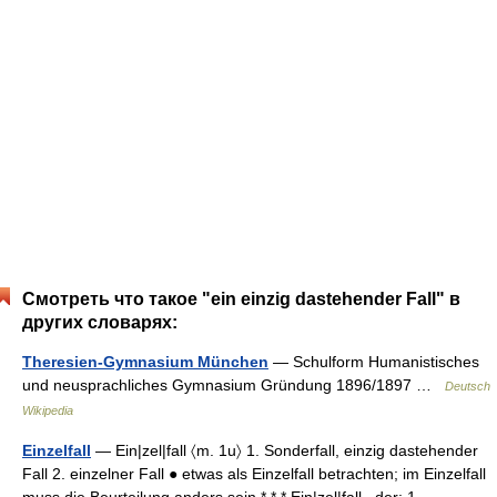
Смотреть что такое "ein einzig dastehender Fall" в
других словарях:
Theresien-Gymnasium München
— Schulform Humanistisches
und neusprachliches Gymnasium Gründung 1896/1897 …
Deutsch
Wikipedia
Einzelfall
— Ein|zel|fall 〈m. 1u〉 1. Sonderfall, einzig dastehender
Fall 2. einzelner Fall ● etwas als Einzelfall betrachten; im Einzelfall