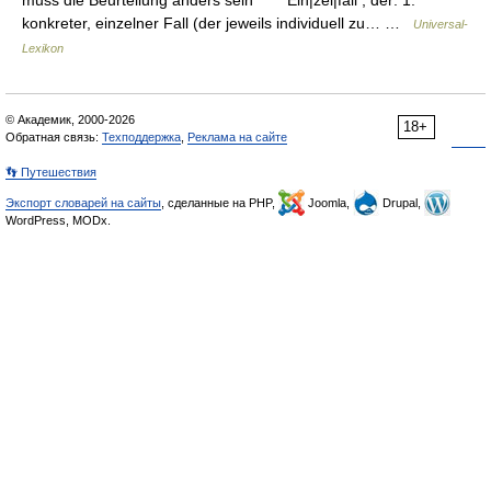
muss die Beurteilung anders sein * * * Ein|zel|fall , der: 1.
konkreter, einzelner Fall (der jeweils individuell zu… …
Universal-
Lexikon
© Академик, 2000-2026
18+
Обратная связь:
Техподдержка
,
Реклама на сайте
👣 Путешествия
Экспорт словарей на сайты
, сделанные на PHP,
Joomla,
Drupal,
WordPress, MODx.